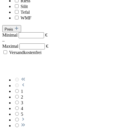
Riess
Silit
Tefal
WMF
Preis
Minimal
€
–
Maximal
€
Versandkostenfrei
1
2
3
4
5