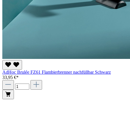
AdHoc Brulée FZ61 Flambierbrenner nachfüllbar Schwarz
33,95 €*