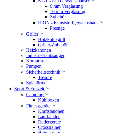
KGT - Alu Gewächshäuser
6 mm Verglasung
10 mm Verglasung
Zubehör
RION - Kunststoffgewächshaus
Prestige
Griller
Holzkohlegrill
Griller-Zubehör
Heizkanonen
Industriestaubsauger
Komposter
Pumpen
Sicherheitstechnik
Tresore
Spieltürme
Sport & Freizeit
Camping
Kühlboxen
Fitnessgeräte
Kraftstationen
Laufbänder
Rudergeräte
Crosstrainer
Heimtrainer