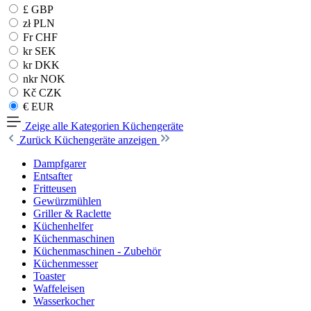
£ GBP
zł PLN
Fr CHF
kr SEK
kr DKK
nkr NOK
Kč CZK
€ EUR
Zeige alle Kategorien
Küchengeräte
Zurück
Küchengeräte anzeigen
Dampfgarer
Entsafter
Fritteusen
Gewürzmühlen
Griller & Raclette
Küchenhelfer
Küchenmaschinen
Küchenmaschinen - Zubehör
Küchenmesser
Toaster
Waffeleisen
Wasserkocher