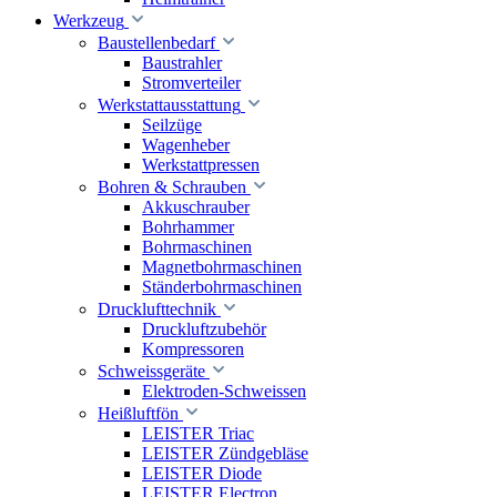
Werkzeug
Baustellenbedarf
Baustrahler
Stromverteiler
Werkstattausstattung
Seilzüge
Wagenheber
Werkstattpressen
Bohren & Schrauben
Akkuschrauber
Bohrhammer
Bohrmaschinen
Magnetbohrmaschinen
Ständerbohrmaschinen
Drucklufttechnik
Druckluftzubehör
Kompressoren
Schweissgeräte
Elektroden-Schweissen
Heißluftfön
LEISTER Triac
LEISTER Zündgebläse
LEISTER Diode
LEISTER Electron