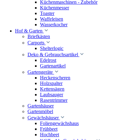
Küchenmaschinen - Zubehör
Küchenmesser
Toaster
Waffeleisen
Wasserkocher
Hof & Garten
Briefkästen
Carports
Shelterlogic
Deko & Gebrauchsartikel
Edelrost
Gartenartikel
Gartengeräte
Heckenscheren
Holzspalter
Kettensägen
Laubsauger
Rasentrimmer
Gartenhäuser
Gartenmöbel
Gewächshäuser
Foliengewächshaus
Frühbeet
Hochbeet