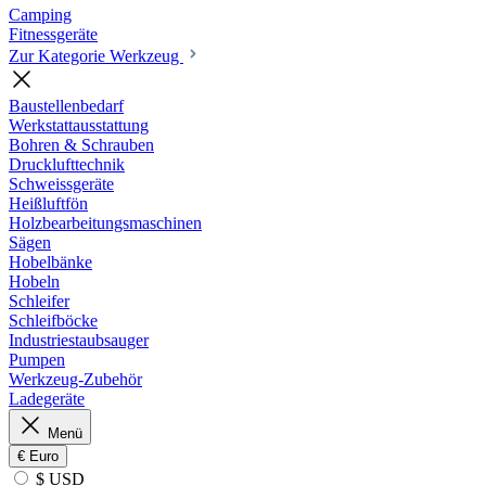
Camping
Fitnessgeräte
Zur Kategorie Werkzeug
Baustellenbedarf
Werkstattausstattung
Bohren & Schrauben
Drucklufttechnik
Schweissgeräte
Heißluftfön
Holzbearbeitungsmaschinen
Sägen
Hobelbänke
Hobeln
Schleifer
Schleifböcke
Industriestaubsauger
Pumpen
Werkzeug-Zubehör
Ladegeräte
Menü
€
Euro
$ USD