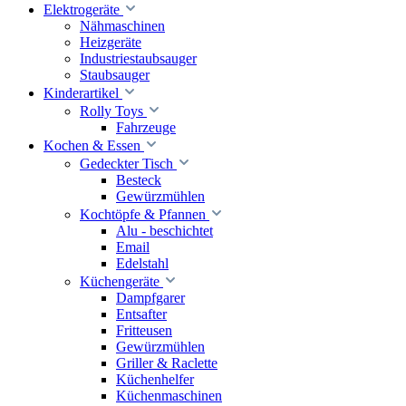
Elektrogeräte
Nähmaschinen
Heizgeräte
Industriestaubsauger
Staubsauger
Kinderartikel
Rolly Toys
Fahrzeuge
Kochen & Essen
Gedeckter Tisch
Besteck
Gewürzmühlen
Kochtöpfe & Pfannen
Alu - beschichtet
Email
Edelstahl
Küchengeräte
Dampfgarer
Entsafter
Fritteusen
Gewürzmühlen
Griller & Raclette
Küchenhelfer
Küchenmaschinen