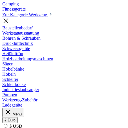
Camping
Fitnessgeräte
Zur Kategorie Werkzeug
Baustellenbedarf
Werkstattausstattung
Bohren & Schrauben
Drucklufttechnik
Schweissgeräte
Heißluftfön
Holzbearbeitungsmaschinen
Sägen
Hobelbänke
Hobeln
Schleifer
Schleifböcke
Industriestaubsauger
Pumpen
Werkzeug-Zubehör
Ladegeräte
Menü
€
Euro
$ USD