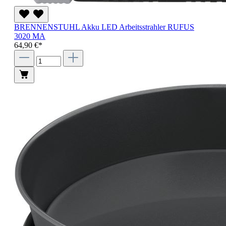
BRENNENSTUHL Akku LED Arbeitsstrahler RUFUS
3020 MA
64,90 €*