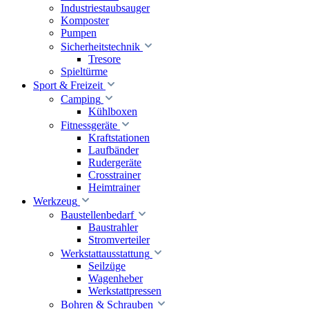
Industriestaubsauger
Komposter
Pumpen
Sicherheitstechnik
Tresore
Spieltürme
Sport & Freizeit
Camping
Kühlboxen
Fitnessgeräte
Kraftstationen
Laufbänder
Rudergeräte
Crosstrainer
Heimtrainer
Werkzeug
Baustellenbedarf
Baustrahler
Stromverteiler
Werkstattausstattung
Seilzüge
Wagenheber
Werkstattpressen
Bohren & Schrauben