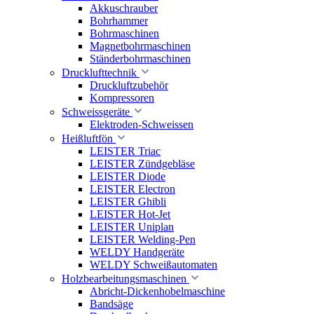
Akkuschrauber
Bohrhammer
Bohrmaschinen
Magnetbohrmaschinen
Ständerbohrmaschinen
Drucklufttechnik
Druckluftzubehör
Kompressoren
Schweissgeräte
Elektroden-Schweissen
Heißluftfön
LEISTER Triac
LEISTER Zündgebläse
LEISTER Diode
LEISTER Electron
LEISTER Ghibli
LEISTER Hot-Jet
LEISTER Uniplan
LEISTER Welding-Pen
WELDY Handgeräte
WELDY Schweißautomaten
Holzbearbeitungsmaschinen
Abricht-Dickenhobelmaschine
Bandsäge