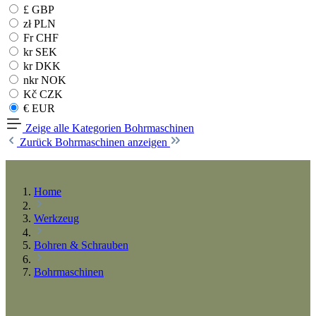
£ GBP
zł PLN
Fr CHF
kr SEK
kr DKK
nkr NOK
Kč CZK
€ EUR
Zeige alle Kategorien
Bohrmaschinen
Zurück
Bohrmaschinen anzeigen
Home
Werkzeug
Bohren & Schrauben
Bohrmaschinen