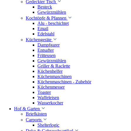
Gedeckter Tisch
Besteck
Gewürzmühlen
Kochtöpfe & Pfannen
Alu - beschichtet
Email
Edelstahl
Küchengeräte
Dampfgarer
Entsafter
Fritteusen
Gewürzmühlen
Griller & Raclette
Küchenhelfer
Küchenmaschinen
Küchenmaschinen - Zubehör
Küchenmesser
Toaster
Waffeleisen
Wasserkocher
Hof & Garten
Briefkästen
Carports
Shelterlogic
Deko & Gebrauchsartikel