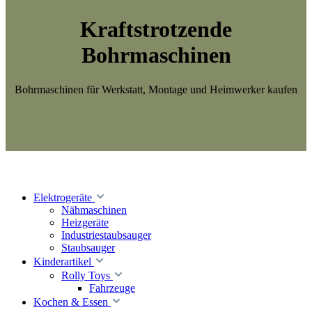
Kraftstrotzende
Bohrmaschinen
Bohrmaschinen für Werkstatt, Montage und Heimwerker kaufen
Elektrogeräte
Nähmaschinen
Heizgeräte
Industriestaubsauger
Staubsauger
Kinderartikel
Rolly Toys
Fahrzeuge
Kochen & Essen