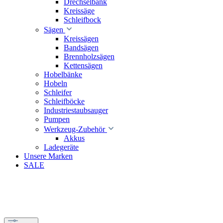
Drechselbank
Kreissäge
Schleifbock
Sägen
Kreissägen
Bandsägen
Brennholzsägen
Kettensägen
Hobelbänke
Hobeln
Schleifer
Schleifböcke
Industriestaubsauger
Pumpen
Werkzeug-Zubehör
Akkus
Ladegeräte
Unsere Marken
SALE