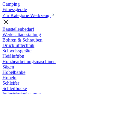
Camping
Fitnessgeräte
Zur Kategorie Werkzeug
Baustellenbedarf
Werkstattausstattung
Bohren & Schrauben
Drucklufttechnik
Schweissgeräte
Heißluftfön
Holzbearbeitungsmaschinen
Sägen
Hobelbänke
Hobeln
Schleifer
Schleifböcke
Industriestaubsauger
Pumpen
Werkzeug-Zubehör
Ladegeräte
Menü
€
Euro
$ USD