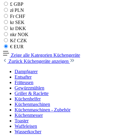
£ GBP
zł PLN
Fr CHF
kr SEK
kr DKK
nkr NOK
Kč CZK
€ EUR
Zeige alle Kategorien
Küchengeräte
Zurück
Küchengeräte anzeigen
Dampfgarer
Entsafter
Fritteusen
Gewürzmühlen
Griller & Raclette
Küchenhelfer
Küchenmaschinen
Küchenmaschinen - Zubehör
Küchenmesser
Toaster
Waffeleisen
Wasserkocher