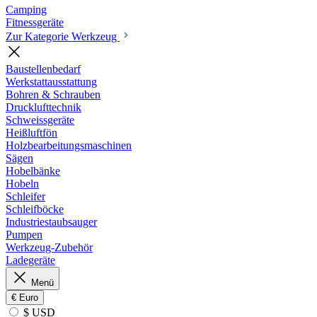
Camping
Fitnessgeräte
Zur Kategorie Werkzeug
Baustellenbedarf
Werkstattausstattung
Bohren & Schrauben
Drucklufttechnik
Schweissgeräte
Heißluftfön
Holzbearbeitungsmaschinen
Sägen
Hobelbänke
Hobeln
Schleifer
Schleifböcke
Industriestaubsauger
Pumpen
Werkzeug-Zubehör
Ladegeräte
Menü
€
Euro
$ USD