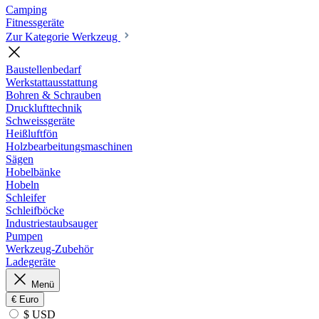
Camping
Fitnessgeräte
Zur Kategorie Werkzeug
Baustellenbedarf
Werkstattausstattung
Bohren & Schrauben
Drucklufttechnik
Schweissgeräte
Heißluftfön
Holzbearbeitungsmaschinen
Sägen
Hobelbänke
Hobeln
Schleifer
Schleifböcke
Industriestaubsauger
Pumpen
Werkzeug-Zubehör
Ladegeräte
Menü
€
Euro
$ USD