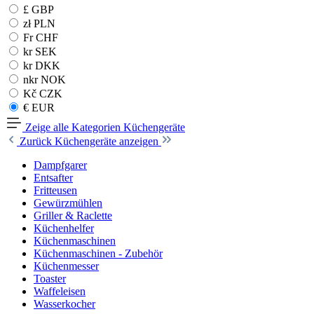
£ GBP
zł PLN
Fr CHF
kr SEK
kr DKK
nkr NOK
Kč CZK
€ EUR
Zeige alle Kategorien
Küchengeräte
Zurück
Küchengeräte anzeigen
Dampfgarer
Entsafter
Fritteusen
Gewürzmühlen
Griller & Raclette
Küchenhelfer
Küchenmaschinen
Küchenmaschinen - Zubehör
Küchenmesser
Toaster
Waffeleisen
Wasserkocher