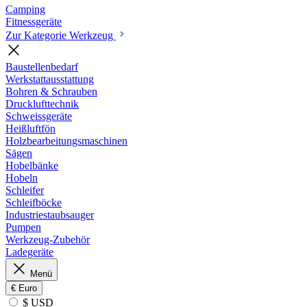
Camping
Fitnessgeräte
Zur Kategorie Werkzeug
Baustellenbedarf
Werkstattausstattung
Bohren & Schrauben
Drucklufttechnik
Schweissgeräte
Heißluftfön
Holzbearbeitungsmaschinen
Sägen
Hobelbänke
Hobeln
Schleifer
Schleifböcke
Industriestaubsauger
Pumpen
Werkzeug-Zubehör
Ladegeräte
Menü
€
Euro
$ USD