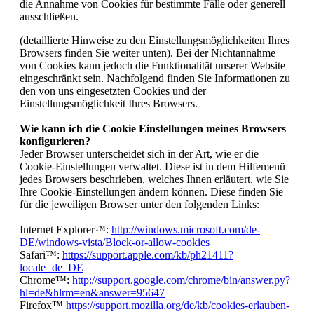
die Annahme von Cookies für bestimmte Fälle oder generell
ausschließen.
(detaillierte Hinweise zu den Einstellungsmöglichkeiten Ihres
Browsers finden Sie weiter unten). Bei der Nichtannahme
von Cookies kann jedoch die Funktionalität unserer Website
eingeschränkt sein. Nachfolgend finden Sie Informationen zu
den von uns eingesetzten Cookies und der
Einstellungsmöglichkeit Ihres Browsers.
Wie kann ich die Cookie Einstellungen meines Browsers
konfigurieren?
Jeder Browser unterscheidet sich in der Art, wie er die
Cookie-Einstellungen verwaltet. Diese ist in dem Hilfemenü
jedes Browsers beschrieben, welches Ihnen erläutert, wie Sie
Ihre Cookie-Einstellungen ändern können. Diese finden Sie
für die jeweiligen Browser unter den folgenden Links:
Internet Explorer™:
http://windows.microsoft.com/de-
DE/windows-vista/Block-or-allow-cookies
Safari™:
https://support.apple.com/kb/ph21411?
locale=de_DE
Chrome™:
http://support.google.com/chrome/bin/answer.py?
hl=de&hlrm=en&answer=95647
Firefox™
https://support.mozilla.org/de/kb/cookies-erlauben-