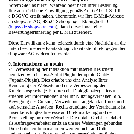
Sofern Sie uns hierzu während oder nach Ihrer Bestellung
Ihre ausdrückliche Einwilligung gemäß Art. 6 Abs. 1 S. 1 lit.
a DSGVO erteilt haben, übermitteln wir Ihre E-Mail-Adresse
an shopware AG, 48624 Schöppingen Ebbinghoff 10
(
https://de.shopware.com
), damit diese Ihnen eine
Bewertungserinnerung per E-Mail zusendet.
Diese Einwilligung kann jederzeit durch eine Nachricht an die
unten beschriebene Kontaktmöglichkeit oder direkt gegenüber
shopware AG widerrufen werden.
9. Informationen zu uptain
Zu Verbesserung der Interaktion mit unseren Besuchern
benutzen wir ein Java-Script Plugin der uptain GmbH
("uptain-Plugin). Dies erlaubt uns eine Analyse Ihrer
Benutzung der Webseite und eine Verbesserung der
Kundenansprache (z.B. durch ein Dialogfenster). Hierzu
erheben wir Informationen über Ihr Nutzungsverhalten, d.h.
Bewegung des Cursors, Verweildauer, angeklickte Links und
ggf. gemachte Angaben. Rechtsgrundlage der Verarbeitung ist
unser berechtigtes Interesse an Direktmarketing und der
Bereitstellung unserer Webseite. Die uptain GmbH ist dabei
als Auftragsverarbeiter strikt an unsere Weisungen gebunden.
Die erhobenen Informationen werden nicht an Dritte
weitergegeben, außer wir sind dazu gesetzlich verpflichtet.