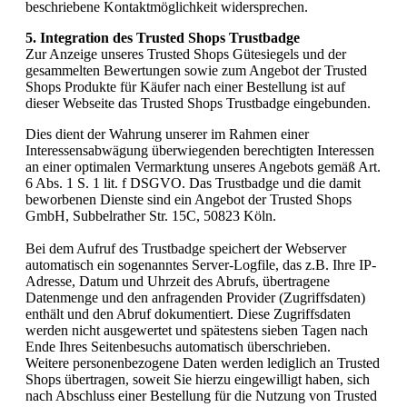
beschriebene Kontaktmöglichkeit widersprechen.
5. Integration des Trusted Shops Trustbadge
Zur Anzeige unseres Trusted Shops Gütesiegels und der
gesammelten Bewertungen sowie zum Angebot der Trusted
Shops Produkte für Käufer nach einer Bestellung ist auf
dieser Webseite das Trusted Shops Trustbadge eingebunden.
Dies dient der Wahrung unserer im Rahmen einer
Interessensabwägung überwiegenden berechtigten Interessen
an einer optimalen Vermarktung unseres Angebots gemäß Art.
6 Abs. 1 S. 1 lit. f DSGVO. Das Trustbadge und die damit
beworbenen Dienste sind ein Angebot der Trusted Shops
GmbH, Subbelrather Str. 15C, 50823 Köln.
Bei dem Aufruf des Trustbadge speichert der Webserver
automatisch ein sogenanntes Server-Logfile, das z.B. Ihre IP-
Adresse, Datum und Uhrzeit des Abrufs, übertragene
Datenmenge und den anfragenden Provider (Zugriffsdaten)
enthält und den Abruf dokumentiert. Diese Zugriffsdaten
werden nicht ausgewertet und spätestens sieben Tagen nach
Ende Ihres Seitenbesuchs automatisch überschrieben.
Weitere personenbezogene Daten werden lediglich an Trusted
Shops übertragen, soweit Sie hierzu eingewilligt haben, sich
nach Abschluss einer Bestellung für die Nutzung von Trusted