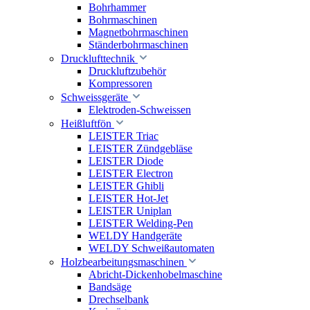
Bohrhammer
Bohrmaschinen
Magnetbohrmaschinen
Ständerbohrmaschinen
Drucklufttechnik
Druckluftzubehör
Kompressoren
Schweissgeräte
Elektroden-Schweissen
Heißluftfön
LEISTER Triac
LEISTER Zündgebläse
LEISTER Diode
LEISTER Electron
LEISTER Ghibli
LEISTER Hot-Jet
LEISTER Uniplan
LEISTER Welding-Pen
WELDY Handgeräte
WELDY Schweißautomaten
Holzbearbeitungsmaschinen
Abricht-Dickenhobelmaschine
Bandsäge
Drechselbank