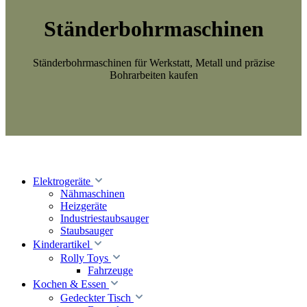
Ständerbohrmaschinen
Ständerbohrmaschinen für Werkstatt, Metall und präzise
Bohrarbeiten kaufen
Elektrogeräte
Nähmaschinen
Heizgeräte
Industriestaubsauger
Staubsauger
Kinderartikel
Rolly Toys
Fahrzeuge
Kochen & Essen
Gedeckter Tisch