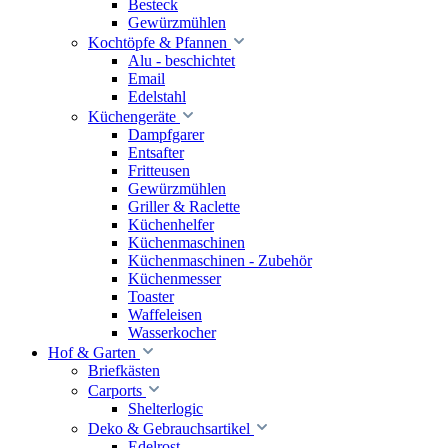
Besteck
Gewürzmühlen
Kochtöpfe & Pfannen
Alu - beschichtet
Email
Edelstahl
Küchengeräte
Dampfgarer
Entsafter
Fritteusen
Gewürzmühlen
Griller & Raclette
Küchenhelfer
Küchenmaschinen
Küchenmaschinen - Zubehör
Küchenmesser
Toaster
Waffeleisen
Wasserkocher
Hof & Garten
Briefkästen
Carports
Shelterlogic
Deko & Gebrauchsartikel
Edelrost