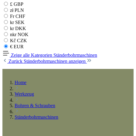
£ GBP
zł PLN
Fr CHF
kr SEK
kr DKK
nkr NOK
Kč CZK
€ EUR
Zeige alle Kategorien
Ständerbohrmaschinen
Zurück
Ständerbohrmaschinen anzeigen
Home
Werkzeug
Bohren & Schrauben
Ständerbohrmaschinen