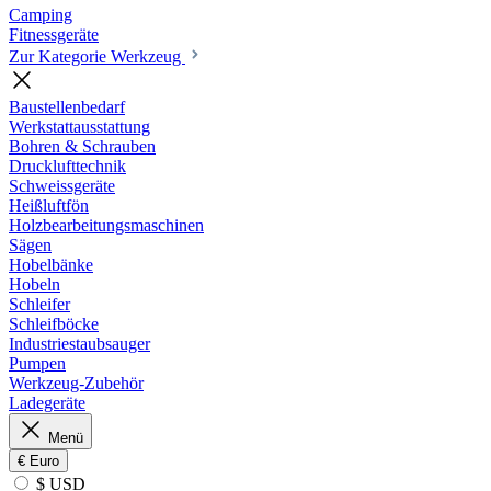
Camping
Fitnessgeräte
Zur Kategorie Werkzeug
Baustellenbedarf
Werkstattausstattung
Bohren & Schrauben
Drucklufttechnik
Schweissgeräte
Heißluftfön
Holzbearbeitungsmaschinen
Sägen
Hobelbänke
Hobeln
Schleifer
Schleifböcke
Industriestaubsauger
Pumpen
Werkzeug-Zubehör
Ladegeräte
Menü
€
Euro
$ USD