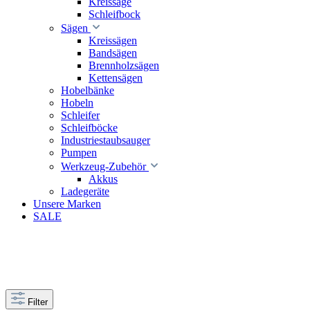
Kreissäge
Schleifbock
Sägen
Kreissägen
Bandsägen
Brennholzsägen
Kettensägen
Hobelbänke
Hobeln
Schleifer
Schleifböcke
Industriestaubsauger
Pumpen
Werkzeug-Zubehör
Akkus
Ladegeräte
Unsere Marken
SALE
Filter