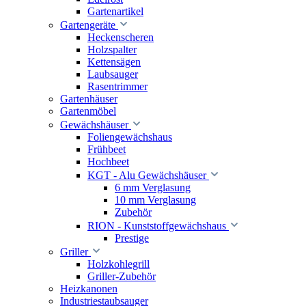
Gartenartikel
Gartengeräte
Heckenscheren
Holzspalter
Kettensägen
Laubsauger
Rasentrimmer
Gartenhäuser
Gartenmöbel
Gewächshäuser
Foliengewächshaus
Frühbeet
Hochbeet
KGT - Alu Gewächshäuser
6 mm Verglasung
10 mm Verglasung
Zubehör
RION - Kunststoffgewächshaus
Prestige
Griller
Holzkohlegrill
Griller-Zubehör
Heizkanonen
Industriestaubsauger