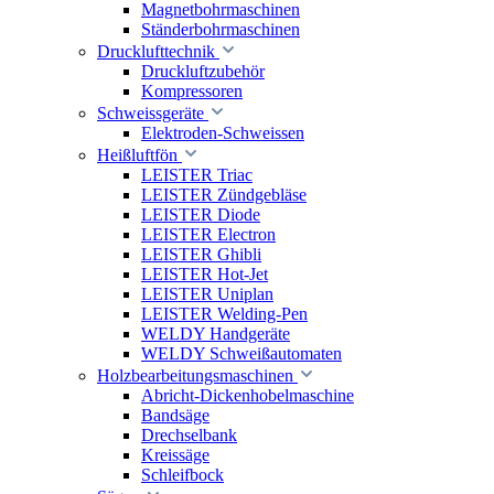
Magnetbohrmaschinen
Ständerbohrmaschinen
Drucklufttechnik
Druckluftzubehör
Kompressoren
Schweissgeräte
Elektroden-Schweissen
Heißluftfön
LEISTER Triac
LEISTER Zündgebläse
LEISTER Diode
LEISTER Electron
LEISTER Ghibli
LEISTER Hot-Jet
LEISTER Uniplan
LEISTER Welding-Pen
WELDY Handgeräte
WELDY Schweißautomaten
Holzbearbeitungsmaschinen
Abricht-Dickenhobelmaschine
Bandsäge
Drechselbank
Kreissäge
Schleifbock