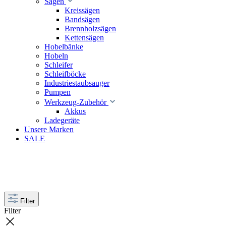
Sägen
Kreissägen
Bandsägen
Brennholzsägen
Kettensägen
Hobelbänke
Hobeln
Schleifer
Schleifböcke
Industriestaubsauger
Pumpen
Werkzeug-Zubehör
Akkus
Ladegeräte
Unsere Marken
SALE
Filter
Filter