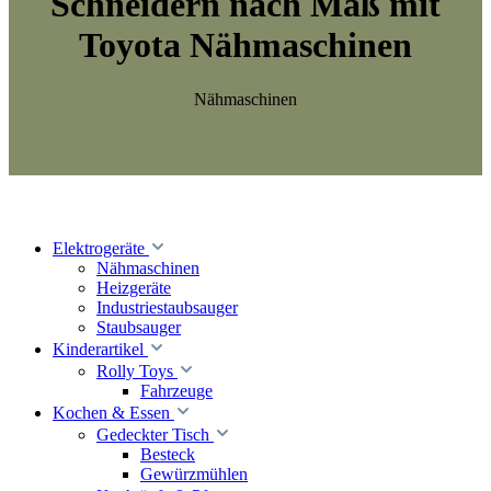
Schneidern nach Maß mit
Toyota Nähmaschinen
Nähmaschinen
Elektrogeräte
Nähmaschinen
Heizgeräte
Industriestaubsauger
Staubsauger
Kinderartikel
Rolly Toys
Fahrzeuge
Kochen & Essen
Gedeckter Tisch
Besteck
Gewürzmühlen