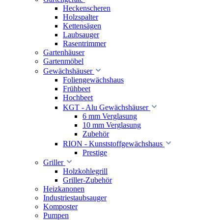
Heckenscheren
Holzspalter
Kettensägen
Laubsauger
Rasentrimmer
Gartenhäuser
Gartenmöbel
Gewächshäuser
Foliengewächshaus
Frühbeet
Hochbeet
KGT - Alu Gewächshäuser
6 mm Verglasung
10 mm Verglasung
Zubehör
RION - Kunststoffgewächshaus
Prestige
Griller
Holzkohlegrill
Griller-Zubehör
Heizkanonen
Industriestaubsauger
Komposter
Pumpen