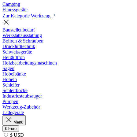
Camping
Fitnessgeräte
Zur Kategorie Werkzeug
Baustellenbedarf
Werkstattausstattung
Bohren & Schrauben
Drucklufttechnik
Schweissgeräte
Heißluftfön
Holzbearbeitungsmaschinen
Sägen
Hobelbänke
Hobeln
Schleifer
Schleifböcke
Industriestaubsauger
Pumpen
Werkzeug-Zubehör
Ladegeräte
Menü
€
Euro
$ USD