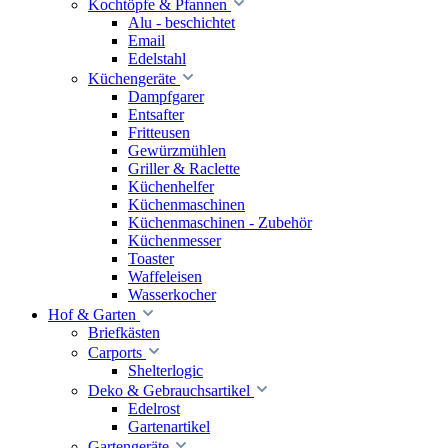
Kochtöpfe & Pfannen
Alu - beschichtet
Email
Edelstahl
Küchengeräte
Dampfgarer
Entsafter
Fritteusen
Gewürzmühlen
Griller & Raclette
Küchenhelfer
Küchenmaschinen
Küchenmaschinen - Zubehör
Küchenmesser
Toaster
Waffeleisen
Wasserkocher
Hof & Garten
Briefkästen
Carports
Shelterlogic
Deko & Gebrauchsartikel
Edelrost
Gartenartikel
Gartengeräte