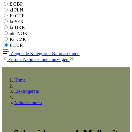
£ GBP
zł PLN
Fr CHF
kr SEK
kr DKK
nkr NOK
Kč CZK
€ EUR
Zeige alle Kategorien
Nähmaschinen
Zurück
Nähmaschinen anzeigen
Home
Elektrogeräte
Nähmaschinen