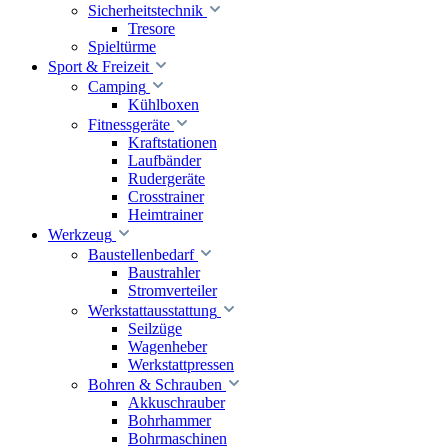
Sicherheitstechnik
Tresore
Spieltürme
Sport & Freizeit
Camping
Kühlboxen
Fitnessgeräte
Kraftstationen
Laufbänder
Rudergeräte
Crosstrainer
Heimtrainer
Werkzeug
Baustellenbedarf
Baustrahler
Stromverteiler
Werkstattausstattung
Seilzüge
Wagenheber
Werkstattpressen
Bohren & Schrauben
Akkuschrauber
Bohrhammer
Bohrmaschinen