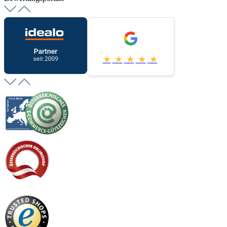
★
★
★
★
★