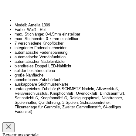
Modell: Amelia 1309
Farbe: Weiß - Rot
max. Stichlänge: 0-4,5mm einstellbar
max. Stichbreite: 0-7 mm einstellbar
7 verschiedene Knopflöcher
integrierter Fadenabschneider
automatische Fadenspannung
automatische Vernähfunktion
automatischer Nadeleinfädler
blendfreies Doppel LED-Nählicht
solider Leichtmetallbau
große Nähfläche
abnehmbares Zubehörfach
auskappbare Stichmusterkarte
umfangreiches Zubehör (5 SCHMETZ Nadeln, Allzweckfuß,
Reißverschlussfuß, Knopflochfuß, Overlockfuß, Blindsaumfuß,
Satinstichfuß, Knopfannähfuß, Reinigungspinsel, Nahttrenner,
Spulenhalter, Quiltführung, 3 Spulen, Schraubendreher,
Filzunterlage für Garnrolle, Zweiter Garnrollenstift, 64-teiliges
Fadenset)
Bewertungsportale