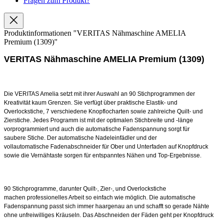
Fragen zum Produkt?
Produktinformationen "VERITAS Nähmaschine AMELIA
Premium (1309)"
VERITAS Nähmaschine AMELIA Premium (1309)
Die VERITAS Amelia setzt mit ihrer Auswahl an 90 Stichprogrammen
der
Kreativität kaum Grenzen.
Sie verfügt über praktische Elastik- und
Overlockstiche, 7 verschiedene
Knopflocharten sowie zahlreiche Quilt- und
Zierstiche. Jedes
Programm ist mit der optimalen Stichbreite und -länge
vorprogrammiert
und auch die automatische Fadenspannung sorgt für
saubere
Stiche. Der automatische Nadeleinfädler und der
vollautomatische
Fadenabschneider für Ober und Unterfaden auf Knopfdruck
sowie
die Vernähtaste sorgen für entspanntes Nähen und Top-Ergebnisse.
90 Stichprogramme, darunter Quilt-, Zier-, und Overlockstiche
machen
professionelles Arbeit so einfach wie möglich. Die automatische
Fadenspannung
passt sich immer haargenau an und schafft so gerade
Nähte
ohne unfreiwilliges Kräuseln. Das Abschneiden der Fäden geht
per Knopfdruck