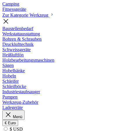
Camping
Fitnessgeräte
Zur Kategorie Werkzeug
Baustellenbedarf
Werkstattausstattung
Bohren & Schrauben
Drucklufttechnik
Schweissgeräte
Heißluftfön
Holzbearbeitungsmaschinen
Sägen
Hobelbänke
Hobeln
Schleifer
Schleifböcke
Industriestaubsauger
Pumpen
Werkzeug-Zubehör
Ladegeräte
Menü
€
Euro
$ USD