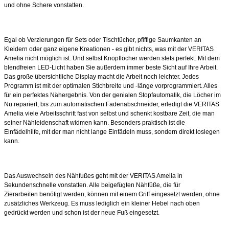
und ohne Schere vonstatten.
Egal ob Verzierungen für Sets oder Tischtücher, pfiffige Saumkanten
an
Kleidern oder ganz eigene Kreationen - es gibt nichts, was mit der
VERITAS
Amelia nicht möglich ist. Und selbst Knopflöcher werden
stets perfekt. Mit dem
blendfreien LED-Licht haben Sie außerdem
immer beste Sicht auf Ihre Arbeit.
Das große übersichtliche Display
macht die Arbeit noch leichter. Jedes
Programm ist mit der optimalen
Stichbreite und -länge vorprogrammiert. Alles
für ein perfektes
Nähergebnis.
Von der genialen Stopfautomatik, die Löcher im
Nu repariert, bis zum
automatischen Fadenabschneider, erledigt die VERITAS
Amelia viele
Arbeitsschritt fast von selbst und schenkt kostbare Zeit, die man
seiner
Nähleidenschaft widmen kann. Besonders praktisch ist die
Einfädelhilfe,
mit der man nicht lange Einfädeln muss, sondern direkt
loslegen
kann.
Das Auswechseln des Nähfußes geht mit der VERITAS Amelia in
Sekundenschnelle
vonstatten. Alle beigefügten Nähfüße, die für
Zierarbeiten
benötigt werden, können mit einem Griff eingesetzt werden,
ohne
zusätzliches Werkzeug. Es muss lediglich ein kleiner Hebel
nach oben
gedrückt werden und schon ist der neue Fuß eingesetzt.