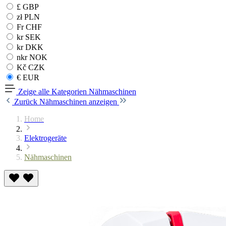
£ GBP
zł PLN
Fr CHF
kr SEK
kr DKK
nkr NOK
Kč CZK
€ EUR
Zeige alle Kategorien
Nähmaschinen
Zurück
Nähmaschinen anzeigen
Home
Elektrogeräte
Nähmaschinen