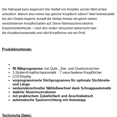
Der Nähspaß kann beginnen!
Die Vielfalt von Knöpfen auf der Welt ist fast
unendlich. Warum also
immer das gleiche Knopfloch nähen? Weil Individualität
bei den
Details beginnt, trumpft die Veritas Amelia mit gleich sieben
verschiedenen
Knopflocharten auf. Diese Nähmaschine belohnt
Experimentierfreude
– nach den ersten Versuchen beherrscht man
die
Knopflochautomatik und näht Knopflöcher wie ein Profi.
Produktmerkmale:
90 Nähprogramme:
mit Quilt-, Zier- und Overlockstichen
1-Stufen-Knopflochautomatik - 7 verschiedene Knopflöcher
LCD-Display
vorprogrammierte Stichprogramme für optimale Stichbreite-
und Länge
senkundenschneller Nähfußwechsel dank Schnappautomatik
stabiler Aluminiumrahmen
mit praktischem Zubehörfach und Anschiebetisch
automatische Spulvorrichtung mit Autostopp
Technische Daten: