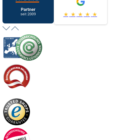
★
★
★
★
★