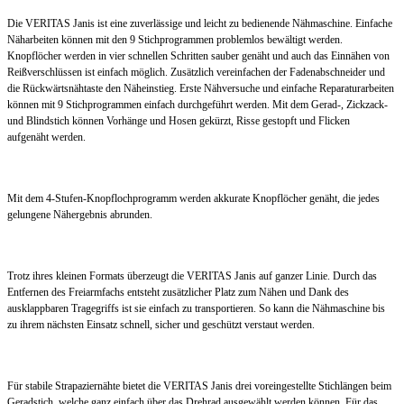
Die VERITAS Janis ist eine zuverlässige und leicht zu bedienende Nähmaschine.
Einfache
Näharbeiten können mit den 9 Stichprogrammen problemlos bewältigt
werden.
Knopflöcher werden in vier schnellen Schritten sauber genäht
und auch das Einnähen von
Reißverschlüssen ist einfach möglich. Zusätzlich
vereinfachen der Fadenabschneider und
die Rückwärtsnähtaste den Näheinstieg.
Erste Nähversuche und einfache Reparaturarbeiten
können mit 9 Stichprogrammen
einfach durchgeführt werden. Mit dem Gerad-, Zickzack-
und Blindstich
können Vorhänge und Hosen gekürzt, Risse gestopft und Flicken
aufgenäht
werden.
Mit dem 4-Stufen-Knopflochprogramm werden akkurate Knopflöcher
genäht, die jedes
gelungene Nähergebnis abrunden.
Trotz ihres kleinen Formats überzeugt die VERITAS Janis auf ganzer Linie. Durch
das
Entfernen des Freiarmfachs entsteht zusätzlicher Platz zum Nähen und
Dank des
ausklappbaren Tragegriffs ist sie einfach zu transportieren. So kann
die Nähmaschine bis
zu ihrem nächsten Einsatz schnell, sicher und geschützt
verstaut werden.
Für stabile Strapaziernähte bietet die VERITAS Janis drei voreingestellte Stichlängen
beim
Geradstich, welche ganz einfach über das Drehrad ausgewählt
werden können. Für das