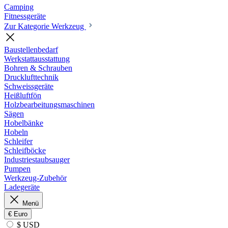
Camping
Fitnessgeräte
Zur Kategorie Werkzeug
Baustellenbedarf
Werkstattausstattung
Bohren & Schrauben
Drucklufttechnik
Schweissgeräte
Heißluftfön
Holzbearbeitungsmaschinen
Sägen
Hobelbänke
Hobeln
Schleifer
Schleifböcke
Industriestaubsauger
Pumpen
Werkzeug-Zubehör
Ladegeräte
Menü
€
Euro
$ USD