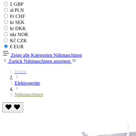
£ GBP
zł PLN
Fr CHF
kr SEK
kr DKK
nkr NOK
Kč CZK
€ EUR
Zeige alle Kategorien
Nähmaschinen
Zurück
Nähmaschinen anzeigen
Home
Elektrogeräte
Nähmaschinen