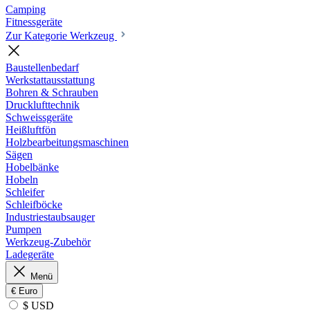
Camping
Fitnessgeräte
Zur Kategorie Werkzeug
Baustellenbedarf
Werkstattausstattung
Bohren & Schrauben
Drucklufttechnik
Schweissgeräte
Heißluftfön
Holzbearbeitungsmaschinen
Sägen
Hobelbänke
Hobeln
Schleifer
Schleifböcke
Industriestaubsauger
Pumpen
Werkzeug-Zubehör
Ladegeräte
Menü
€
Euro
$ USD