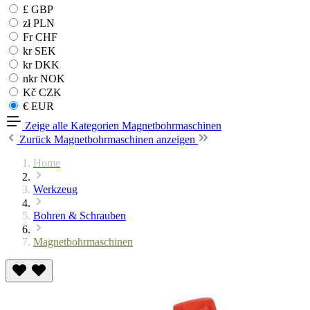
£ GBP
zł PLN
Fr CHF
kr SEK
kr DKK
nkr NOK
Kč CZK
€ EUR
Zeige alle Kategorien
Magnetbohrmaschinen
Zurück
Magnetbohrmaschinen anzeigen
Home
Werkzeug
Bohren & Schrauben
Magnetbohrmaschinen