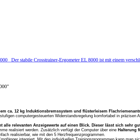
0 Der stabile Crosstrainer-Ergometer EL 8000 ist mit einem versch
8000"
reiem ca. 12 kg Induktionsbremssystem und flüsterleisem Flachriemenant
- stufigen computergesteuerten Widerstandsregelung komfortabel in präzisen A
lle relevanten Anzeigewerte auf einen Blick. Dieser lässt sich sehr gu
mme realisiert werden. Zusätzlich verfügt der Computer über eine
Halterung 
fach realisierbar, wie mit den 5 Herzfrequenzprogrammen.
 Empfänger integriert. Mit den individuellen Trainingsprogrammen kann man s