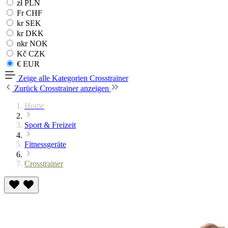
zł PLN
Fr CHF
kr SEK
kr DKK
nkr NOK
Kč CZK
€ EUR
Zeige alle Kategorien
Crosstrainer
Zurück
Crosstrainer anzeigen
Home
Sport & Freizeit
Fitnessgeräte
Crosstrainer