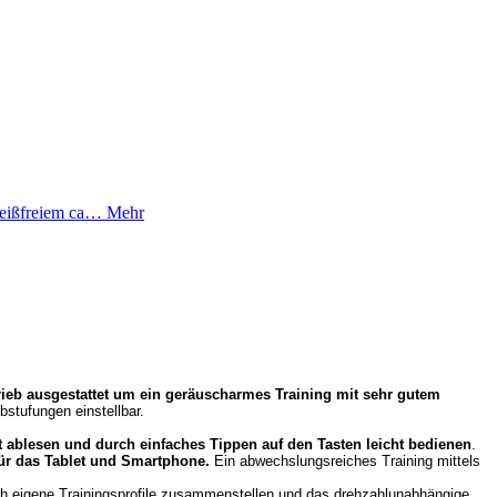
leißfreiem ca…
Mehr
rieb ausgestattet um ein geräuscharmes Training mit sehr gutem
bstufungen einstellbar.
t ablesen und durch einfaches Tippen auf den Tasten leicht bedienen
.
für das Tablet und Smartphone.
Ein abwechslungsreiches Training mittels
ich eigene Trainingsprofile zusammenstellen und das drehzahlunabhängige