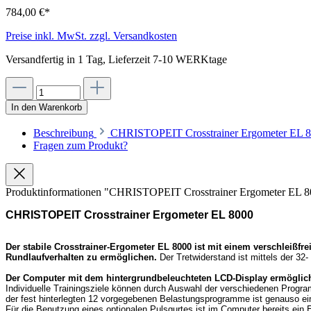
784,00 €*
Preise inkl. MwSt. zzgl. Versandkosten
Versandfertig in 1 Tag, Lieferzeit 7-10 WERKtage
In den Warenkorb
Beschreibung
CHRISTOPEIT Crosstrainer Ergometer EL 800
Fragen zum Produkt?
Produktinformationen "CHRISTOPEIT Crosstrainer Ergometer EL 
CHRISTOPEIT Crosstrainer Ergometer EL 8000
Der stabile Crosstrainer-Ergometer EL 8000 ist mit einem verschleißf
Rundlaufverhalten zu ermöglichen.
Der Tretwiderstand ist mittels der 32
Der Computer mit dem hintergrundbeleuchteten LCD-Display ermöglicht a
Individuelle Trainingsziele können durch Auswahl der verschiedenen Progra
der fest hinterlegten 12 vorgegebenen Belastungsprogramme ist genauso ein
Für die Benutzung eines optionalen Pulsgurtes ist im Computer bereits ein