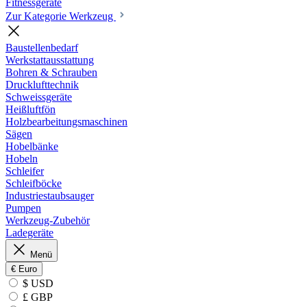
Fitnessgeräte
Zur Kategorie Werkzeug
Baustellenbedarf
Werkstattausstattung
Bohren & Schrauben
Drucklufttechnik
Schweissgeräte
Heißluftfön
Holzbearbeitungsmaschinen
Sägen
Hobelbänke
Hobeln
Schleifer
Schleifböcke
Industriestaubsauger
Pumpen
Werkzeug-Zubehör
Ladegeräte
Menü
€
Euro
$ USD
£ GBP