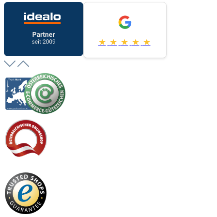
★
★
★
★
★