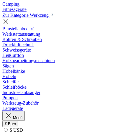
Camping
Fitnessgeräte
Zur Kategorie Werkzeug
Baustellenbedarf
Werkstattausstattung
Bohren & Schrauben
Drucklufttechnik
Schweissgeräte
Heißluftfön
Holzbearbeitungsmaschinen
Sägen
Hobelbänke
Hobeln
Schleifer
Schleifböcke
Industriestaubsauger
Pumpen
Werkzeug-Zubehör
Ladegeräte
Menü
€
Euro
$ USD