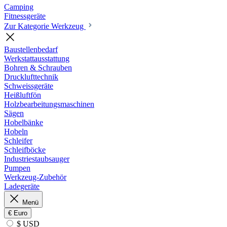
Camping
Fitnessgeräte
Zur Kategorie Werkzeug
Baustellenbedarf
Werkstattausstattung
Bohren & Schrauben
Drucklufttechnik
Schweissgeräte
Heißluftfön
Holzbearbeitungsmaschinen
Sägen
Hobelbänke
Hobeln
Schleifer
Schleifböcke
Industriestaubsauger
Pumpen
Werkzeug-Zubehör
Ladegeräte
Menü
€
Euro
$ USD