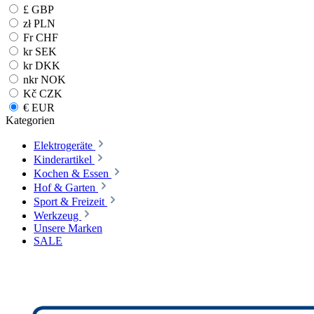
£ GBP
zł PLN
Fr CHF
kr SEK
kr DKK
nkr NOK
Kč CZK
€ EUR
Kategorien
Elektrogeräte
Kinderartikel
Kochen & Essen
Hof & Garten
Sport & Freizeit
Werkzeug
Unsere Marken
SALE