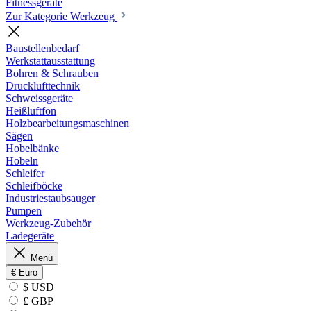
Fitnessgeräte
Zur Kategorie Werkzeug
Baustellenbedarf
Werkstattausstattung
Bohren & Schrauben
Drucklufttechnik
Schweissgeräte
Heißluftfön
Holzbearbeitungsmaschinen
Sägen
Hobelbänke
Hobeln
Schleifer
Schleifböcke
Industriestaubsauger
Pumpen
Werkzeug-Zubehör
Ladegeräte
Menü
€
Euro
$ USD
£ GBP