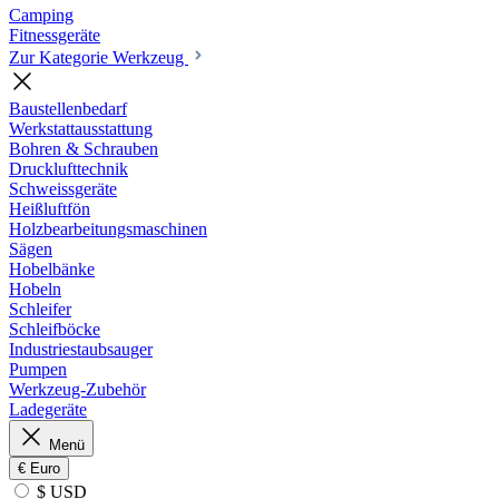
Camping
Fitnessgeräte
Zur Kategorie Werkzeug
Baustellenbedarf
Werkstattausstattung
Bohren & Schrauben
Drucklufttechnik
Schweissgeräte
Heißluftfön
Holzbearbeitungsmaschinen
Sägen
Hobelbänke
Hobeln
Schleifer
Schleifböcke
Industriestaubsauger
Pumpen
Werkzeug-Zubehör
Ladegeräte
Menü
€
Euro
$ USD