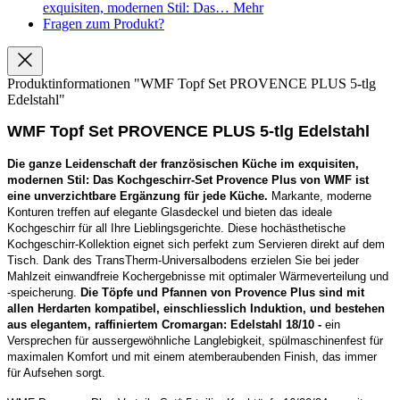
exquisiten, modernen Stil: Das…
Mehr
Fragen zum Produkt?
Produktinformationen "WMF Topf Set PROVENCE PLUS 5-tlg
Edelstahl"
WMF Topf Set PROVENCE PLUS 5-tlg Edelstahl
Die ganze Leidenschaft der französischen Küche im exquisiten,
modernen Stil: Das Kochgeschirr-Set Provence Plus von WMF ist
eine unverzichtbare Ergänzung für jede Küche.
Markante, moderne
Konturen treffen auf elegante Glasdeckel und bieten das ideale
Kochgeschirr für all Ihre Lieblingsgerichte. Diese hochästhetische
Kochgeschirr-Kollektion eignet sich perfekt zum Servieren direkt auf dem
Tisch. Dank des TransTherm-Universalbodens erzielen Sie bei jeder
Mahlzeit einwandfreie Kochergebnisse mit optimaler Wärmeverteilung und
-speicherung.
Die Töpfe und Pfannen von Provence Plus sind mit
allen Herdarten kompatibel, einschliesslich Induktion, und bestehen
aus elegantem, raffiniertem Cromargan: Edelstahl 18/10 -
ein
Versprechen für aussergewöhnliche Langlebigkeit, spülmaschinenfest für
maximalen Komfort und mit einem atemberaubenden Finish, das immer
für Aufsehen sorgt.