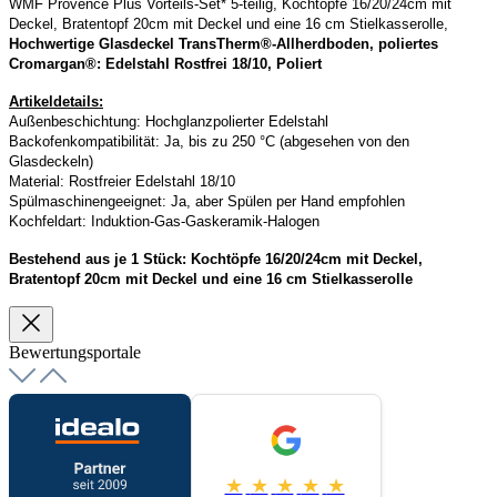
WMF Provence Plus Vorteils-Set* 5-teilig, Kochtöpfe 16/20/24cm mit
Deckel, Bratentopf 20cm mit Deckel und eine 16 cm Stielkasserolle,
Hochwertige Glasdeckel TransTherm®-Allherdboden, poliertes
Cromargan®: Edelstahl Rostfrei 18/10, Poliert
Artikeldetails:
Außenbeschichtung: Hochglanzpolierter Edelstahl
Backofenkompatibilität: Ja, bis zu 250 °C (abgesehen von den
Glasdeckeln)
Material: Rostfreier Edelstahl 18/10
Spülmaschinengeeignet: Ja, aber Spülen per Hand empfohlen
Kochfeldart: Induktion-Gas-Gaskeramik-Halogen
Bestehend aus je 1 Stück: Kochtöpfe 16/20/24cm mit Deckel,
Bratentopf 20cm mit Deckel und eine 16 cm Stielkasserolle
Bewertungsportale
★
★
★
★
★