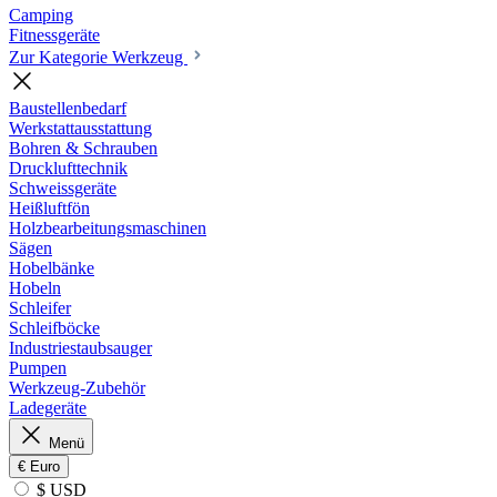
Camping
Fitnessgeräte
Zur Kategorie Werkzeug
Baustellenbedarf
Werkstattausstattung
Bohren & Schrauben
Drucklufttechnik
Schweissgeräte
Heißluftfön
Holzbearbeitungsmaschinen
Sägen
Hobelbänke
Hobeln
Schleifer
Schleifböcke
Industriestaubsauger
Pumpen
Werkzeug-Zubehör
Ladegeräte
Menü
€
Euro
$ USD