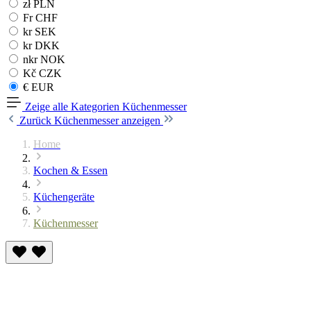
zł PLN
Fr CHF
kr SEK
kr DKK
nkr NOK
Kč CZK
€ EUR
Zeige alle Kategorien
Küchenmesser
Zurück
Küchenmesser anzeigen
Home
Kochen & Essen
Küchengeräte
Küchenmesser