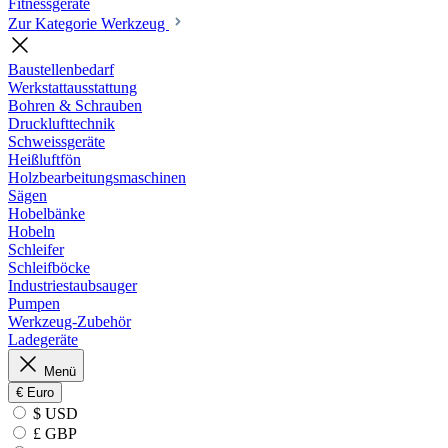
Fitnessgeräte
Zur Kategorie Werkzeug
Baustellenbedarf
Werkstattausstattung
Bohren & Schrauben
Drucklufttechnik
Schweissgeräte
Heißluftfön
Holzbearbeitungsmaschinen
Sägen
Hobelbänke
Hobeln
Schleifer
Schleifböcke
Industriestaubsauger
Pumpen
Werkzeug-Zubehör
Ladegeräte
Menü
€
Euro
$ USD
£ GBP