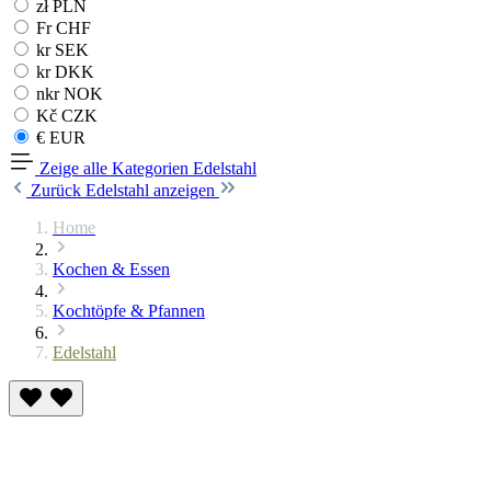
zł PLN
Fr CHF
kr SEK
kr DKK
nkr NOK
Kč CZK
€ EUR
Zeige alle Kategorien
Edelstahl
Zurück
Edelstahl anzeigen
Home
Kochen & Essen
Kochtöpfe & Pfannen
Edelstahl