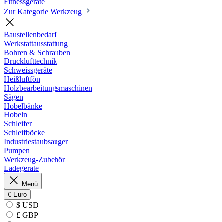
Fitnessgeräte
Zur Kategorie Werkzeug
Baustellenbedarf
Werkstattausstattung
Bohren & Schrauben
Drucklufttechnik
Schweissgeräte
Heißluftfön
Holzbearbeitungsmaschinen
Sägen
Hobelbänke
Hobeln
Schleifer
Schleifböcke
Industriestaubsauger
Pumpen
Werkzeug-Zubehör
Ladegeräte
Menü
€
Euro
$ USD
£ GBP