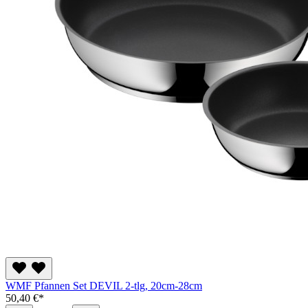
WMF Pfannen Set DEVIL 2-tlg, 20cm-28cm
50,40 €*