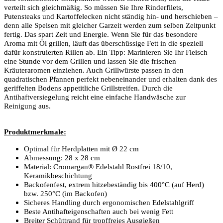
verteilt sich gleichmäßig. So müssen Sie Ihre Rinderfilets,
Putensteaks und Kartoffelecken nicht ständig hin- und herschieben –
denn alle Speisen mit gleicher Garzeit werden zum selben Zeitpunkt
fertig. Das spart Zeit und Energie. Wenn Sie für das besondere
Aroma mit Öl grillen, läuft das überschüssige Fett in die speziell
dafür konstruierten Rillen ab. Ein Tipp: Marinieren Sie Ihr Fleisch
eine Stunde vor dem Grillen und lassen Sie die frischen
Kräuteraromen einziehen. Auch Grillwürste passen in den
quadratischen Pfannen perfekt nebeneinander und erhalten dank des
geriffelten Bodens appetitliche Grillstreifen. Durch die
Antihaftversiegelung reicht eine einfache Handwäsche zur
Reinigung aus.
Produktmerkmale:
Optimal für Herdplatten mit Ø 22 cm
Abmessung: 28 x 28 cm
Material: Cromargan® Edelstahl Rostfrei 18/10,
Keramikbeschichtung
Backofenfest, extrem hitzebeständig bis 400°C (auf Herd)
bzw. 250°C (im Backofen)
Sicheres Handling durch ergonomischen Edelstahlgriff
Beste Antihafteigenschaften auch bei wenig Fett
Breiter Schüttrand für tropffreies Ausgießen