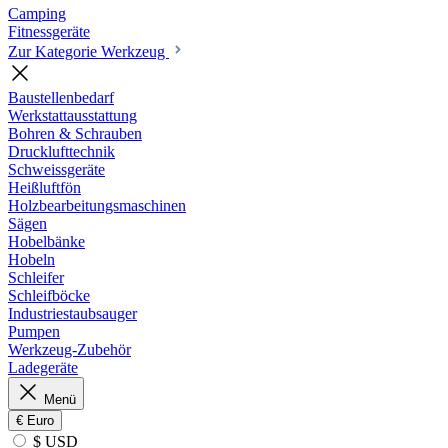
Camping
Fitnessgeräte
Zur Kategorie Werkzeug
Baustellenbedarf
Werkstattausstattung
Bohren & Schrauben
Drucklufttechnik
Schweissgeräte
Heißluftfön
Holzbearbeitungsmaschinen
Sägen
Hobelbänke
Hobeln
Schleifer
Schleifböcke
Industriestaubsauger
Pumpen
Werkzeug-Zubehör
Ladegeräte
Menü
€
Euro
$ USD