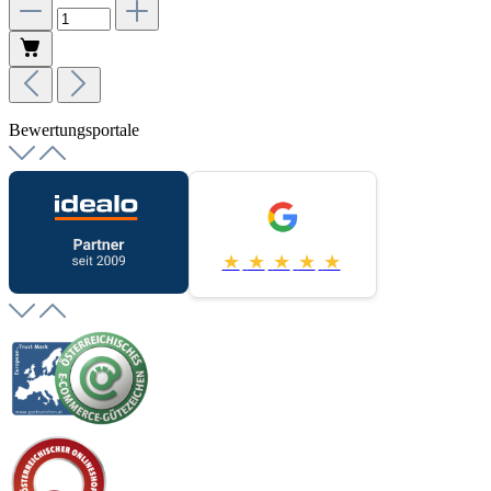
Bewertungsportale
★
★
★
★
★