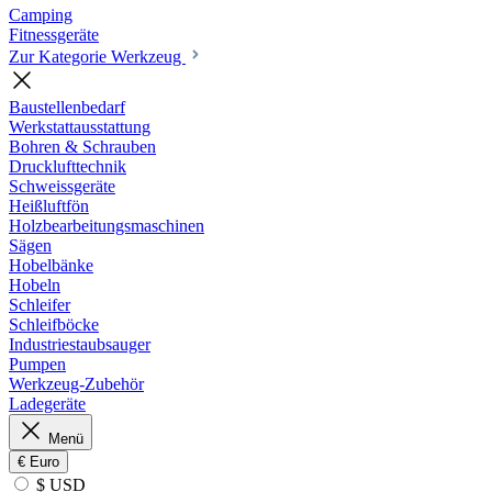
Camping
Fitnessgeräte
Zur Kategorie Werkzeug
Baustellenbedarf
Werkstattausstattung
Bohren & Schrauben
Drucklufttechnik
Schweissgeräte
Heißluftfön
Holzbearbeitungsmaschinen
Sägen
Hobelbänke
Hobeln
Schleifer
Schleifböcke
Industriestaubsauger
Pumpen
Werkzeug-Zubehör
Ladegeräte
Menü
€
Euro
$ USD