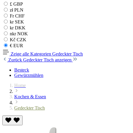
£ GBP
zł PLN
Fr CHF
kr SEK
kr DKK
nkr NOK
Kč CZK
€ EUR
Zeige alle Kategorien
Gedeckter Tisch
Zurück
Gedeckter Tisch anzeigen
Besteck
Gewürzmühlen
Home
Kochen & Essen
Gedeckter Tisch