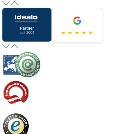
★
★
★
★
★