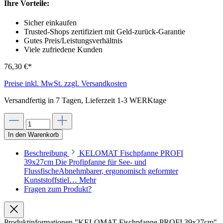
Ihre Vorteile:
Sicher einkaufen
Trusted-Shops zertifiziert mit Geld-zurück-Garantie
Gutes Preis/Leistungsverhältnis
Viele zufriedene Kunden
76,30 €*
Preise inkl. MwSt. zzgl. Versandkosten
Versandfertig in 7 Tagen, Lieferzeit 1-3 WERKtage
In den Warenkorb
Beschreibung
KELOMAT Fischpfanne PROFI
39x27cm Die Profipfanne für See- und
FlussfischeAbnehmbarer, ergonomisch geformter
Kunststoffstiel…
Mehr
Fragen zum Produkt?
Produktinformationen "KELOMAT Fischpfanne PROFI 39x27cm"