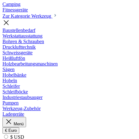
Camping
Fitnessgeräte
Zur Kategorie Werkzeug
Baustellenbedarf
Werkstattausstattung
Bohren & Schrauben
Drucklufttechnik
Schweissgeräte
Heißluftfön
Holzbearbeitungsmaschinen
Sägen
Hobelbänke
Hobeln
Schleifer
Schleifböcke
Industriestaubsauger
Pumpen
Werkzeug-Zubehör
Ladegeräte
Menü
€
Euro
$ USD