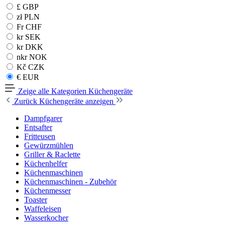
£ GBP
zł PLN
Fr CHF
kr SEK
kr DKK
nkr NOK
Kč CZK
€ EUR
Zeige alle Kategorien
Küchengeräte
Zurück
Küchengeräte anzeigen
Dampfgarer
Entsafter
Fritteusen
Gewürzmühlen
Griller & Raclette
Küchenhelfer
Küchenmaschinen
Küchenmaschinen - Zubehör
Küchenmesser
Toaster
Waffeleisen
Wasserkocher