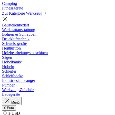
Camping
Fitnessgeräte
Zur Kategorie Werkzeug
Baustellenbedarf
Werkstattausstattung
Bohren & Schrauben
Drucklufttechnik
Schweissgeräte
Heißluftfön
Holzbearbeitungsmaschinen
Sägen
Hobelbänke
Hobeln
Schleifer
Schleifböcke
Industriestaubsauger
Pumpen
Werkzeug-Zubehör
Ladegeräte
Menü
€
Euro
$ USD